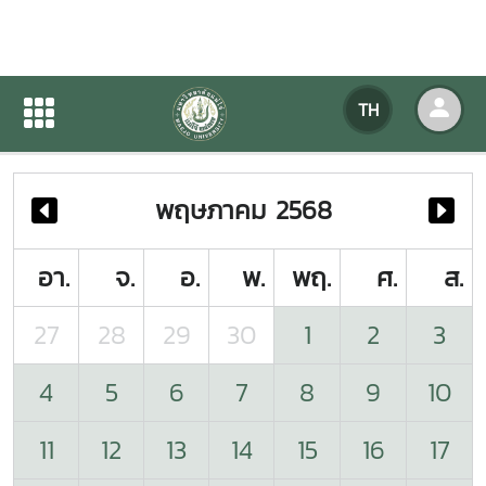
ปฏิทินกิจกรรมของหน่วยงาน
TH
หน้าแรก
ปฏิทินกิจกรรมของหน่วยงาน
พฤษภาคม 2568
อา.
จ.
อ.
พ.
พฤ.
ศ.
ส.
27
28
29
30
1
2
3
4
5
6
7
8
9
10
11
12
13
14
15
16
17