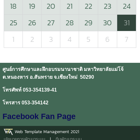
18
19
20
21
22
23
24
25
26
27
28
29
30
31
1
2
3
4
5
6
7
ศูนย์การศึกษาและฝึกอบรมนานาชาติ มหาวิทยาลัยแม่โจ้
ต.หนองหาร อ.สันทราย จ.เชียงใหม่ 50290
โทรศัพท์ 053-354139-41
โทรสาร 053-354142
Facebook Fan Page
Web Template Management 2021
นโยบายการพัฒนาระบบ
|
ทีมพัฒนาระบบ