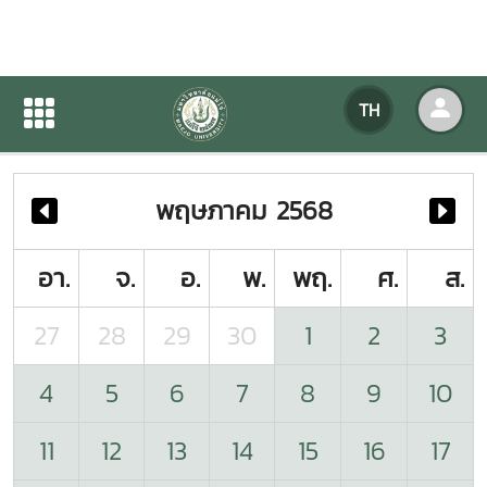
ปฏิทินกิจกรรมของหน่วยงาน
TH
หน้าแรก
ปฏิทินกิจกรรมของหน่วยงาน
พฤษภาคม 2568
อา.
จ.
อ.
พ.
พฤ.
ศ.
ส.
27
28
29
30
1
2
3
4
5
6
7
8
9
10
11
12
13
14
15
16
17