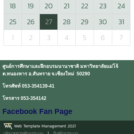
18
19
20
21
22
23
24
25
26
27
28
29
30
31
1
2
3
4
5
6
7
ศูนย์การศึกษาและฝึกอบรมนานาชาติ มหาวิทยาลัยแม่โจ้
ต.หนองหาร อ.สันทราย จ.เชียงใหม่ 50290
โทรศัพท์ 053-354139-41
โทรสาร 053-354142
Facebook Fan Page
Web Template Management 2021
นโยบายการพัฒนาระบบ
|
ทีมพัฒนาระบบ